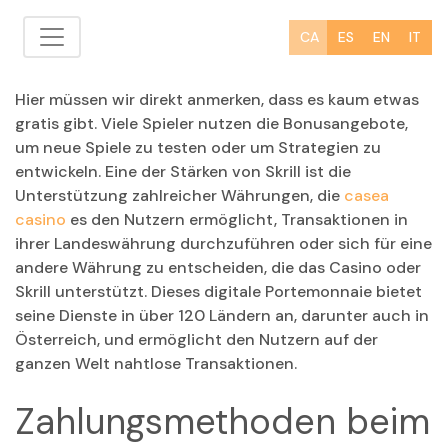
CA
ES
EN
IT
Hier müssen wir direkt anmerken, dass es kaum etwas
gratis gibt. Viele Spieler nutzen die Bonusangebote,
um neue Spiele zu testen oder um Strategien zu
entwickeln. Eine der Stärken von Skrill ist die
Unterstützung zahlreicher Währungen, die
casea
casino
es den Nutzern ermöglicht, Transaktionen in
ihrer Landeswährung durchzuführen oder sich für eine
andere Währung zu entscheiden, die das Casino oder
Skrill unterstützt. Dieses digitale Portemonnaie bietet
seine Dienste in über 120 Ländern an, darunter auch in
Österreich, und ermöglicht den Nutzern auf der
ganzen Welt nahtlose Transaktionen.
Zahlungsmethoden beim