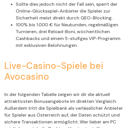
Sollte dies jedoch nicht der Fall sein, sperrt der
Online-Glücksspiel-Anbieter die Spieler zur
Sicherheit meist direkt durch GEO-Blocking .
100% bis 1.000 € für Neukunden, regelmäßigen
Turnieren, drei Reload-Boni, wöchentlichen
Cashbacks und einem 5-stufiges VIP-Programm
mit exklusiven Belohnungen.
Live-Casino-Spiele bei
Avocasino
In der folgenden Tabelle zeigen wir dir die aktuell
attraktivsten Bonusangebote im direkten Vergleich.
Außerdem tritt die Spielbank als verlässlicher Anbieter
für Spieler aus Österreich auf, der Daten schützt und
sichere Transaktionen ermöglicht. Wer lieber am PC