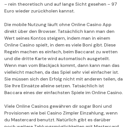
– rein theoretisch und auf lange Sicht gesehen – 97
Euro wieder zurückholen kannst.
Die mobile Nutzung läuft ohne Online Casino App
direkt über den Browser. Tatsächlich kann man den
Wert seines Kontos steigern, indem man in einem
Online Casino spielt, in dem es viele Boni gibt. Diese
Regeln machen es einfach, beim Baccarat zu wetten
und die dritte Karte wird automatisch ausgeteilt.
Wenn man vom Blackjack kommt, dann kann man das
vielleicht machen, da das Spiel sehr viel einfacher ist.
Sie müssen sich den Erfolg nicht mit anderen teilen, da
Sie Ihre Einsätze alleine setzen. Tatsächlich ist
Baccara eines der einfachsten Spiele im Online Casino.
Viele Online Casinos gewähren dir sogar Boni und
Provisionen wie bei Casino Zimpler Einzahlung, wenn
du Mastercard benutzt. Natürlich gibt es darüber
noch weitere Zahlungsmöglichkeiten mit Mastercard