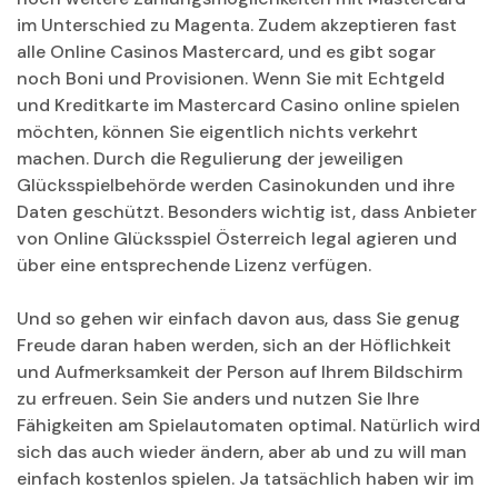
im Unterschied zu Magenta. Zudem akzeptieren fast
alle Online Casinos Mastercard, und es gibt sogar
noch Boni und Provisionen. Wenn Sie mit Echtgeld
und Kreditkarte im Mastercard Casino online spielen
möchten, können Sie eigentlich nichts verkehrt
machen. Durch die Regulierung der jeweiligen
Glücksspielbehörde werden Casinokunden und ihre
Daten geschützt. Besonders wichtig ist, dass Anbieter
von Online Glücksspiel Österreich legal agieren und
über eine entsprechende Lizenz verfügen.
Und so gehen wir einfach davon aus, dass Sie genug
Freude daran haben werden, sich an der Höflichkeit
und Aufmerksamkeit der Person auf Ihrem Bildschirm
zu erfreuen. Sein Sie anders und nutzen Sie Ihre
Fähigkeiten am Spielautomaten optimal. Natürlich wird
sich das auch wieder ändern, aber ab und zu will man
einfach kostenlos spielen. Ja tatsächlich haben wir im