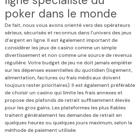
ligne spécialiste du
poker dans le monde
De fait, nous vous avons orienté vers des opérateurs
sérieux, sécurisés et reconnus dans l’univers des jeux
d’argent en ligne. Il est également important de
considérer les jeux de casino comme un simple
divertissement et non comme une source de revenus
régulière. Votre budget de jeu ne doit jamais empiéter
sur les dépenses essentielles du quotidien (logement,
alimentation, factures ou frais médicaux doivent
toujours rester prioritaires). Il est également préférable
de choisir un casino qui limite les frais annexes et
propose des plafonds de retrait suffisamment élevés
pour les gros gains. Les plateformes les plus fiables
traitent généralement les demandes de retrait en
quelques heures ou quelques jours maximum, selon la
méthode de paiement utilisée.