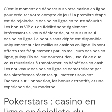
C’est le moment de déposer sur votre casino en ligne
pour créditer votre compte de jeu ! La première étape
est de rejoindre le casino en ligne en toute sécurité.
Les bonus VIP ou de fidélité sont également
intéressants si vous décidez de jouer sur un seul
casino en ligne. Le bonus sans dépôt est disponible
uniquement sur les meilleurs casinos en ligne. Ils sont
offerts très fréquemment par les meilleurs casinos en
ligne, puisqu’ils ne leur coûtent rien, jusqu’à ce que
vous réussissiez à transformer les bénéfices en cash.
Les nouveaux casinos en ligne se caractérisent par
des plateformes récentes qui mettent souvent
l’accent sur l’innovation, les bonus attractifs, et une
expérience de jeu moderne.
Pokerstars : casino en