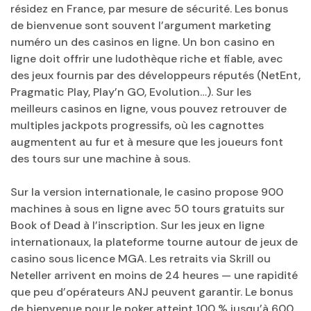
résidez en France, par mesure de sécurité. Les bonus
de bienvenue sont souvent l’argument marketing
numéro un des casinos en ligne. Un bon casino en
ligne doit offrir une ludothèque riche et fiable, avec
des jeux fournis par des développeurs réputés (NetEnt,
Pragmatic Play, Play’n GO, Evolution…). Sur les
meilleurs casinos en ligne, vous pouvez retrouver de
multiples jackpots progressifs, où les cagnottes
augmentent au fur et à mesure que les joueurs font
des tours sur une machine à sous.
Sur la version internationale, le casino propose 900
machines à sous en ligne avec 50 tours gratuits sur
Book of Dead à l’inscription. Sur les jeux en ligne
internationaux, la plateforme tourne autour de jeux de
casino sous licence MGA. Les retraits via Skrill ou
Neteller arrivent en moins de 24 heures — une rapidité
que peu d’opérateurs ANJ peuvent garantir. Le bonus
de bienvenue pour le poker atteint 100 % jusqu’à 600