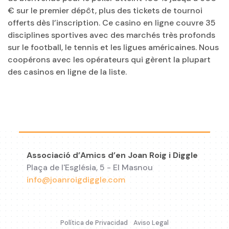
€ sur le premier dépôt, plus des tickets de tournoi
offerts dès l’inscription. Ce casino en ligne couvre 35
disciplines sportives avec des marchés très profonds
sur le football, le tennis et les ligues américaines. Nous
coopérons avec les opérateurs qui gèrent la plupart
des casinos en ligne de la liste.
Associació d’Amics d’en Joan Roig i Diggle
Plaça de l'Església, 5 - El Masnou
info@joanroigdiggle.com
Política de Privacidad
Aviso Legal