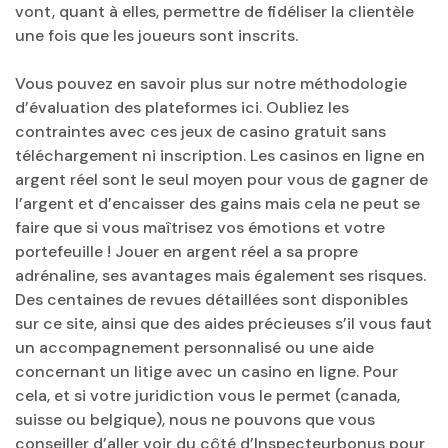
vont, quant à elles, permettre de fidéliser la clientèle
une fois que les joueurs sont inscrits.
Vous pouvez en savoir plus sur notre méthodologie
d’évaluation des plateformes ici. Oubliez les
contraintes avec ces jeux de casino gratuit sans
téléchargement ni inscription. Les casinos en ligne en
argent réel sont le seul moyen pour vous de gagner de
l’argent et d’encaisser des gains mais cela ne peut se
faire que si vous maîtrisez vos émotions et votre
portefeuille ! Jouer en argent réel a sa propre
adrénaline, ses avantages mais également ses risques.
Des centaines de revues détaillées sont disponibles
sur ce site, ainsi que des aides précieuses s’il vous faut
un accompagnement personnalisé ou une aide
concernant un litige avec un casino en ligne. Pour
cela, et si votre juridiction vous le permet (canada,
suisse ou belgique), nous ne pouvons que vous
conseiller d’aller voir du côté d’Inspecteurbonus pour