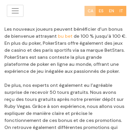
CA
ES
EN
IT
Les nouveaux joueurs peuvent bénéficier d’un bonus
de bienvenue attrayant
bu bet
de 100 % jusqu’à 100 €.
En plus du poker, PokerStars offre également des jeux
de casino et des paris sportifs via sa marque BetStars.
PokerStars est sans conteste la plus grande
plateforme de poker en ligne au monde, offrant une
expérience de jeu inégalée aux passionnés de poker.
De plus, nos experts ont également eu l’agréable
surprise de recevoir 50 tours gratuits. Nous avons
reçu des tours gratuits après notre premier dépôt sur
Ruby Vegas. Grâce à son expérience, nous allons vous
expliquer de manière claire et précise le
fonctionnement de ces bonus et de ces promotions.
On retrouve également différentes promotions qui