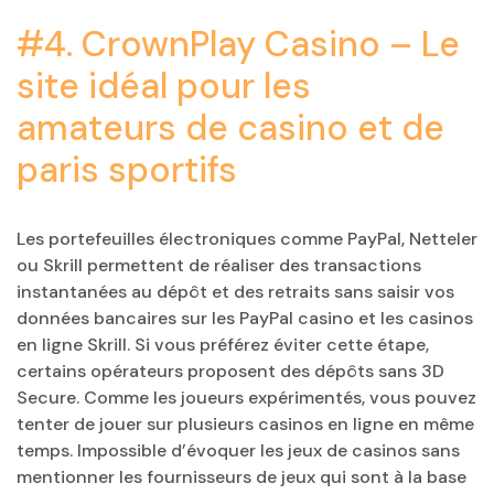
#4. CrownPlay Casino – Le
site idéal pour les
amateurs de casino et de
paris sportifs
Les portefeuilles électroniques comme PayPal, Netteler
ou Skrill permettent de réaliser des transactions
instantanées au dépôt et des retraits sans saisir vos
données bancaires sur les PayPal casino et les casinos
en ligne Skrill. Si vous préférez éviter cette étape,
certains opérateurs proposent des dépôts sans 3D
Secure. Comme les joueurs expérimentés, vous pouvez
tenter de jouer sur plusieurs casinos en ligne en même
temps. Impossible d’évoquer les jeux de casinos sans
mentionner les fournisseurs de jeux qui sont à la base